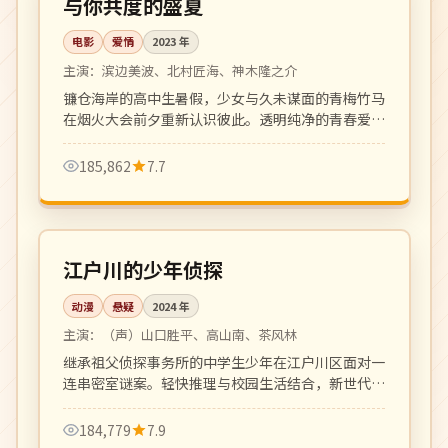
与你共度的盛夏
电影
爱情
2023
年
主演：
滨边美波、北村匠海、神木隆之介
镰仓海岸的高中生暑假，少女与久未谋面的青梅竹马
在烟火大会前夕重新认识彼此。透明纯净的青春爱情
之作。
185,862
7.7
更新至 18 集
连载中
日本
江户川的少年侦探
动漫
悬疑
2024
年
主演：
（声）山口胜平、高山南、茶风林
继承祖父侦探事务所的中学生少年在江户川区面对一
连串密室谜案。轻快推理与校园生活结合，新世代少
年推理动画。
184,779
7.9